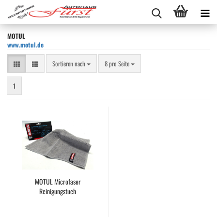
MOTUL
www.motul.de
Sortieren nach
pro Seite
Sortieren nach
8 pro Seite
1
MOTUL Microfaser
Reinigungstuch