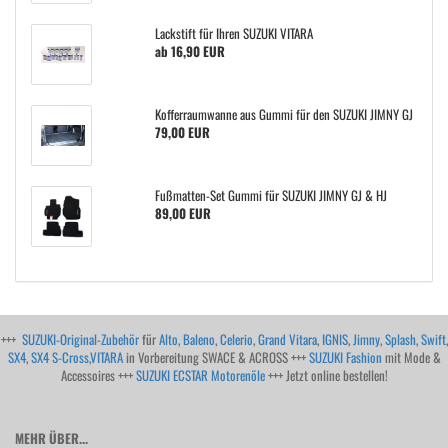
Lackstift für Ihren SUZUKI VITARA
ab 16,90 EUR
Kofferraumwanne aus Gummi für den SUZUKI JIMNY GJ
79,00 EUR
Fußmatten-Set Gummi für SUZUKI JIMNY GJ & HJ
89,00 EUR
+++
SUZUKI-Original-Zubehör
für
Alto
,
Baleno
,
Celerio
,
Grand Vitara
,
IGNIS
,
Jimny
,
Splash
,
Swift
,
SX4
,
SX4 S-Cross
,
VITARA
in Vorbereitung SWACE & ACROSS +++
SUZUKI Fashion
mit Mode &
Accessoires +++
SUZUKI ECSTAR Motorenöle
+++ Jetzt online bestellen!
MEHR ÜBER...