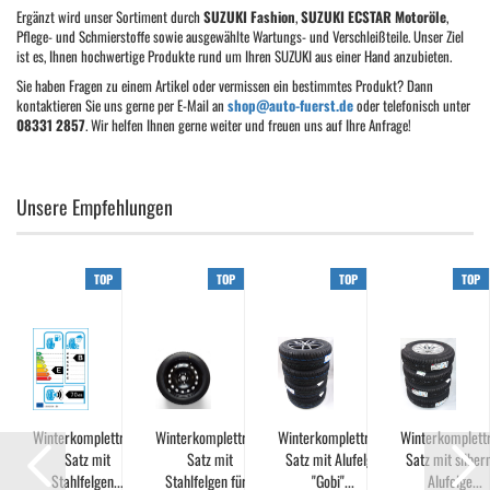
Ergänzt wird unser Sortiment durch
SUZUKI Fashion
,
SUZUKI ECSTAR Motoröle
,
Pflege- und Schmierstoffe sowie ausgewählte Wartungs- und Verschleißteile. Unser Ziel
ist es, Ihnen hochwertige Produkte rund um Ihren SUZUKI aus einer Hand anzubieten.
Sie haben Fragen zu einem Artikel oder vermissen ein bestimmtes Produkt? Dann
kontaktieren Sie uns gerne per E-Mail an
shop@auto-fuerst.de
oder telefonisch unter
08331 2857
. Wir helfen Ihnen gerne weiter und freuen uns auf Ihre Anfrage!
Unsere Empfehlungen
TOP
TOP
TOP
TOP
Winterkomplettrad-
Winterkomplettrad-
Winterkomplettrad-
Winterkomplett
ür
Satz mit
Satz mit
Satz mit Alufelge
Satz mit silber
Stahlfelgen...
Stahlfelgen für...
"Gobi"...
Alufelge...