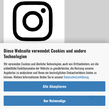
Diese Webseite verwendet Cookies und andere
Technologien
Wir verwenden Cookies und ähnliche Technologien, auch von Drittanbietern, um die
ordentliche Funktionsweise der Website zu gewährleisten, die Nutzung unseres
Vertrag widerrufen
Angebotes zu analysieren und Ihnen ein bestmögliches Einkaufserlebnis bieten zu
können. Weitere Informationen finden Sie in unserer
Datenschutzerklärung
.
Webshop erstellen
mit Gambio.de © 2026
Alle Akzeptieren
Ausgewählte Top-Bewertungen für www.autofuerst-shop.de/
08.08.26
▼
Nur Notwendige