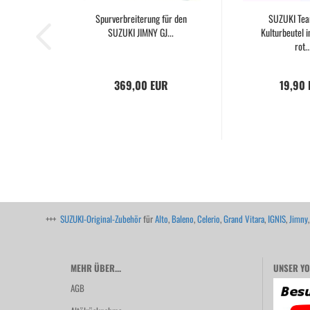
Spurverbreiterung für den
SUZUKI Tea
SUZUKI JIMNY GJ...
Kulturbeutel i
rot..
369,00 EUR
19,90
+++
SUZUKI-Original-Zubehör
für
Alto
,
Baleno
,
Celerio
,
Grand Vitara
,
IGNIS
,
Jimny
MEHR ÜBER...
UNSER YO
AGB