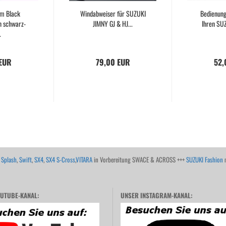
m Black
Windabweiser für SUZUKI
Bedienung
n schwarz-
JIMNY GJ & HJ...
Ihren SUZ
.
 EUR
79,00 EUR
52,
,
Splash
,
Swift
,
SX4
,
SX4 S-Cross
,
VITARA
in Vorbereitung SWACE & ACROSS +++
SUZUKI Fashion
m
UTUBE-KANAL:
UNSER INSTAGRAM-KANAL: