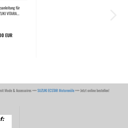
sanleitung für
UKI VITARA...
00 EUR
it Mode & Accessoires +++
SUZUKI ECSTAR Motorenöle
+++ Jetzt online bestellen!