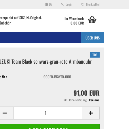
DE
Login
Merkzettel
hwerpunkt auf SUZUKI-Original-
Ihr Warenkorb
Zubehör!
0,00 EUR
ÜBER UNS
TOP
UZUKI Team Black schwarz-grau-rote Armbanduhr
t.Nr.:
990F0-BKWT0-000
91,00 EUR
inkl. 19% MwSt. zzgl.
Versand