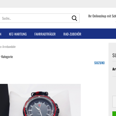
Suche...
Ihr Onlineshop mit Sc
N
KFZ-WARTUNG
FAHRRADTRÄGER
RAD-ZUBEHÖR
te Armbanduhr
S
r Kategorie
SUZUKI
Ar