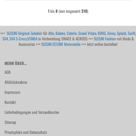
1
bis
8
(von insgesamt
310
)
+++
SUZUKI-Original-Zubehör
für
Alto
,
Baleno
,
Celerio
,
Grand Vitara
,
IGNIS
,
Jimny
,
Splash
,
Swift
,
SX4
,
SX4 S-Cross
,
VITARA
in Vorbereitung SWACE & ACROSS +++
SUZUKI Fashion
mit Mode &
Accessoires +++
SUZUKI ECSTAR Motorenöle
+++ Jetzt online bestellen!
MEHR ÜBER...
AGB
Altölrücknahme
Impressum
Kontakt
Lieferbedingungen und Versandkosten
Sitemap
Privatsphäre und Datenschutz