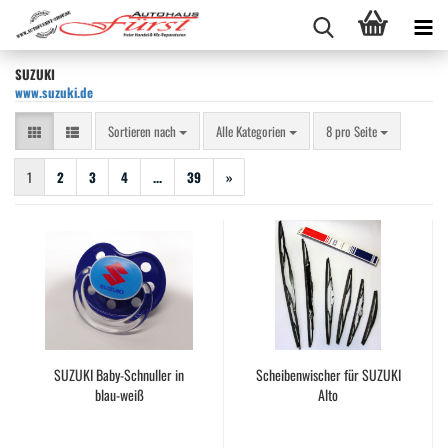
SUZUKI
www.suzuki.de
Sortieren nach
pro Seite
Sortieren nach
Alle Kategorien
8 pro Seite
1
2
3
4
...
39
»
SUZUKI Baby-Schnuller in
Scheibenwischer für SUZUKI
blau-weiß
Alto