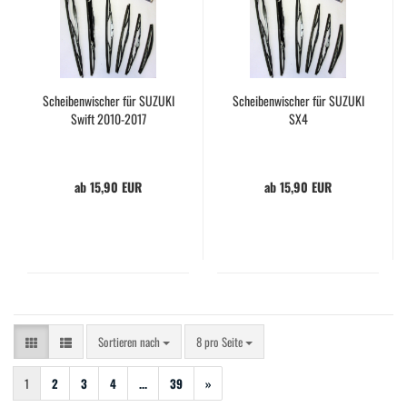
Scheibenwischer für SUZUKI
Scheibenwischer für SUZUKI
Swift 2010-2017
SX4
ab 15,90 EUR
ab 15,90 EUR
Sortieren nach
pro Seite
Sortieren nach
8 pro Seite
1
2
3
4
...
39
»