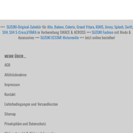
+++
SUZUKI-Original-Zubehör
für
Alto
,
Baleno
,
Celerio
,
Grand Vitara
,
IGNIS
,
Jimny
,
Splash
,
Swift
,
SX4
,
SX4 S-Cross
,
VITARA
in Vorbereitung SWACE & ACROSS +++
SUZUKI Fashion
mit Mode &
Accessoires +++
SUZUKI ECSTAR Motorenöle
+++ Jetzt online bestellen!
MEHR ÜBER...
AGB
Altölrücknahme
Impressum
Kontakt
Lieferbedingungen und Versandkosten
Sitemap
Privatsphäre und Datenschutz