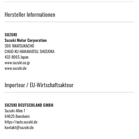
Hersteller Informationen
SUZUKI
Suzuki Motor Corporation
300 TAKATSUKACHO
CHUO-KU HAMAMATSU, SHIZUOKA
432-8065 Japan
www.suzuki.co.jp
www.suzuki.de
Importeur / EU-Wirtschaftsakteur
SUZUKI DEUTSCHLAND GMBH
Suzuki-Allee 7
64625 Bensheim
https://auto.suzuki.de
kontakt@suzuki.de