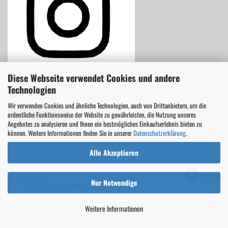
Diese Webseite verwendet Cookies und andere
Technologien
Wir verwenden Cookies und ähnliche Technologien, auch von Drittanbietern, um die
ordentliche Funktionsweise der Website zu gewährleisten, die Nutzung unseres
Vertrag widerrufen
Angebotes zu analysieren und Ihnen ein bestmögliches Einkaufserlebnis bieten zu
können. Weitere Informationen finden Sie in unserer
Datenschutzerklärung
.
Webshop erstellen
mit Gambio.de © 2026
Alle Akzeptieren
Ausgewählte Top-Bewertungen für www.autofuerst-shop.de/
06.08.26
▼
Richtige
Nur Notwendige
Bedienungsanleitungen und
schnelle Lieferung.
Weitere Informationen
3178 Bewertungen
28.07.26