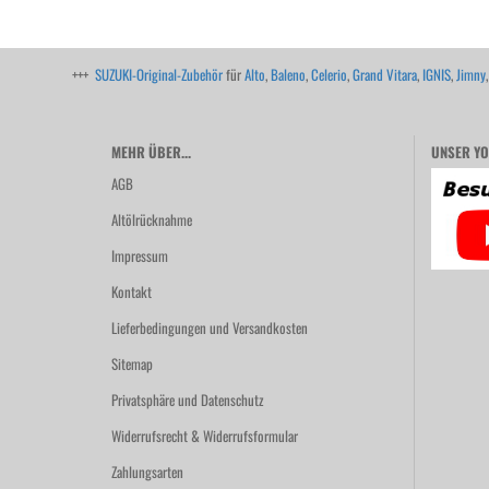
+++
SUZUKI-Original-Zubehör
für
Alto
,
Baleno
,
Celerio
,
Grand Vitara
,
IGNIS
,
Jimny
MEHR ÜBER...
UNSER YO
AGB
Altölrücknahme
Impressum
Kontakt
Lieferbedingungen und Versandkosten
Sitemap
Privatsphäre und Datenschutz
Widerrufsrecht & Widerrufsformular
Zahlungsarten