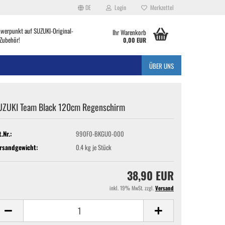
DE
Login
Merkzettel
hwerpunkt auf SUZUKI-Original-
Ihr Warenkorb
Zubehör!
0,00 EUR
ÜBER UNS
UZUKI Team Black 120cm Regenschirm
t.Nr.:
990F0-BKGU0-000
rsandgewicht:
0.4
kg je Stück
38,90 EUR
inkl. 19% MwSt. zzgl.
Versand