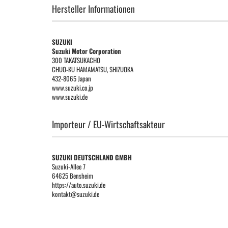
Hersteller Informationen
SUZUKI
Suzuki Motor Corporation
300 TAKATSUKACHO
CHUO-KU HAMAMATSU, SHIZUOKA
432-8065 Japan
www.suzuki.co.jp
www.suzuki.de
Importeur / EU-Wirtschaftsakteur
SUZUKI DEUTSCHLAND GMBH
Suzuki-Allee 7
64625 Bensheim
https://auto.suzuki.de
kontakt@suzuki.de