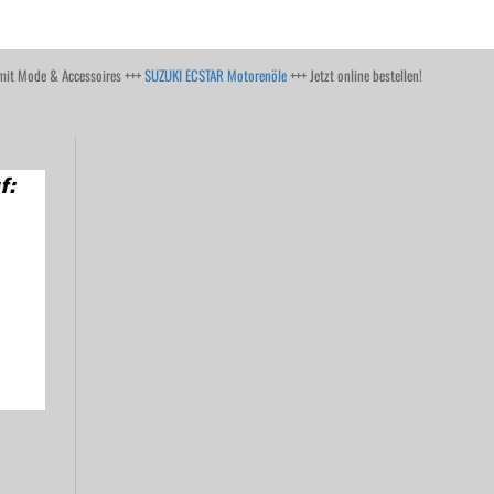
it Mode & Accessoires +++
SUZUKI ECSTAR Motorenöle
+++ Jetzt online bestellen!