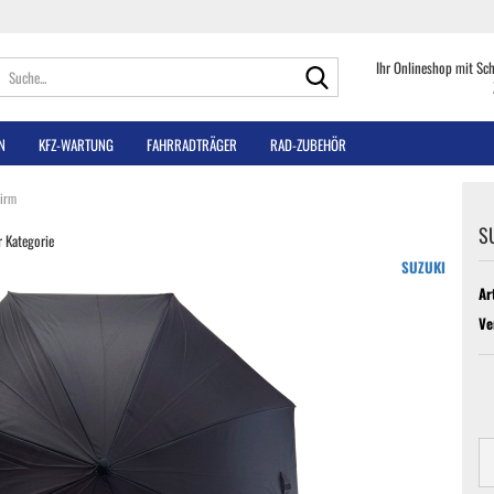
Suche...
Ihr Onlineshop mit Sc
N
KFZ-WARTUNG
FAHRRADTRÄGER
RAD-ZUBEHÖR
irm
S
r Kategorie
SUZUKI
Ar
Ve