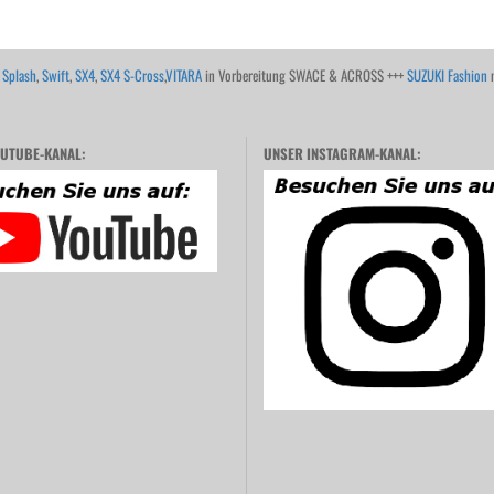
,
Splash
,
Swift
,
SX4
,
SX4 S-Cross
,
VITARA
in Vorbereitung SWACE & ACROSS +++
SUZUKI Fashion
m
UTUBE-KANAL:
UNSER INSTAGRAM-KANAL: