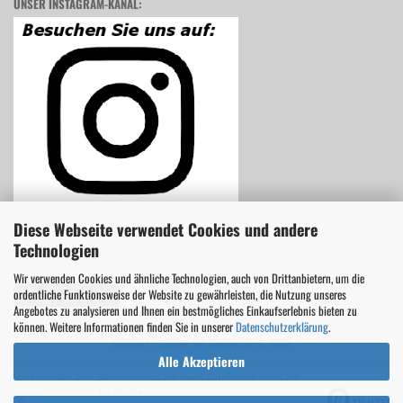
UNSER INSTAGRAM-KANAL:
Diese Webseite verwendet Cookies und andere
Technologien
Wir verwenden Cookies und ähnliche Technologien, auch von Drittanbietern, um die
ordentliche Funktionsweise der Website zu gewährleisten, die Nutzung unseres
Vertrag widerrufen
Angebotes zu analysieren und Ihnen ein bestmögliches Einkaufserlebnis bieten zu
können. Weitere Informationen finden Sie in unserer
Datenschutzerklärung
.
Webshop erstellen
mit Gambio.de © 2026
Alle Akzeptieren
Ausgewählte Top-Bewertungen für www.autofuerst-shop.de/
08.08.26
▼