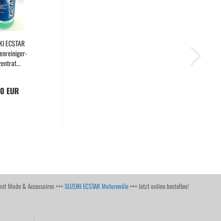
KI ECSTAR
enreiniger-
entrat...
40 EUR
it Mode & Accessoires +++
SUZUKI ECSTAR Motorenöle
+++ Jetzt online bestellen!