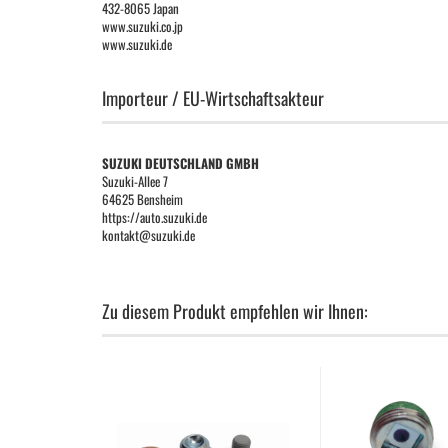
432-8065 Japan
www.suzuki.co.jp
www.suzuki.de
Importeur / EU-Wirtschaftsakteur
SUZUKI DEUTSCHLAND GMBH
Suzuki-Allee 7
64625 Bensheim
https://auto.suzuki.de
kontakt@suzuki.de
Zu diesem Produkt empfehlen wir Ihnen: