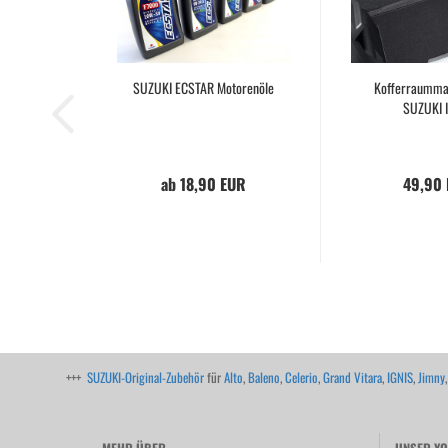
SUZUKI ECSTAR Motorenöle
Kofferraummat
SUZUKI 
ab 18,90 EUR
49,90
+++
SUZUKI-Original-Zubehör
für
Alto
,
Baleno
,
Celerio
,
Grand Vitara
,
IGNIS
,
Jimny