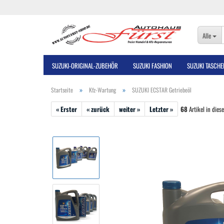
Alle
SUZUKI-ORIGINAL-ZUBEHÖR
SUZUKI FASHION
SUZUKI TASCHE
»
»
Startseite
Kfz-Wartung
SUZUKI ECSTAR Getriebeöl
« Erster
« zurück
weiter »
Letzter »
68
Artikel in dies