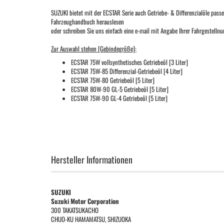
SUZUKI bietet mit der ECSTAR Serie auch Getriebe- & Differenzialöle passe
Fahrzeughandbuch herauslesen
oder schreiben Sie uns einfach eine e-mail mit Angabe Ihrer Fahrgestell
Zur Auswahl stehen [Gebindegröße]:
ECSTAR 75W vollsynthetisches Getriebeöl [3 Liter]
ECSTAR 75W-85 Differenzial-Getriebeöl [4 Liter]
ECSTAR 75W-80 Getriebeöl [5 Liter]
ECSTAR 80W-90 GL-5 Getriebeöl [5 Liter]
ECSTAR 75W-90 GL-4 Getriebeöl [5 Liter]
Hersteller Informationen
SUZUKI
Suzuki Motor Corporation
300 TAKATSUKACHO
CHUO-KU HAMAMATSU, SHIZUOKA