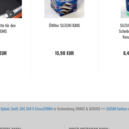
te für den
Ölfilter SUZUKI IGNIS
SUZU
IGNIS
Scheib
Konz
 EUR
15,90 EUR
8,
,
Splash
,
Swift
,
SX4
,
SX4 S-Cross
,
VITARA
in Vorbereitung SWACE & ACROSS +++
SUZUKI Fashion
m