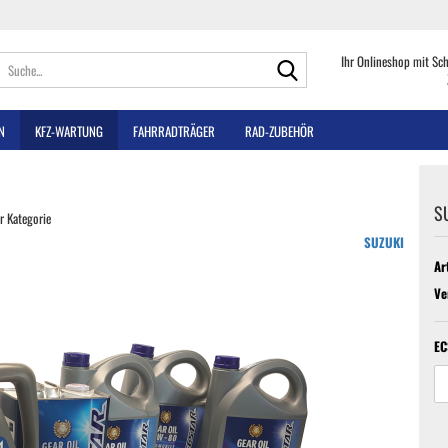
Suche...
Ihr Onlineshop mit Sc
N
KFZ-WARTUNG
FAHRRADTRÄGER
RAD-ZUBEHÖR
S
er Kategorie
SUZUKI
Ar
Ve
EC