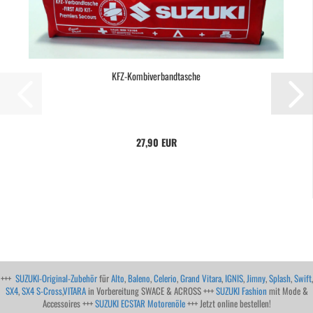
KFZ-Kombiverbandtasche
27,90 EUR
+++
SUZUKI-Original-Zubehör
für
Alto
,
Baleno
,
Celerio
,
Grand Vitara
,
IGNIS
,
Jimny
,
Splash
,
Swift
,
SX4
,
SX4 S-Cross
,
VITARA
in Vorbereitung SWACE & ACROSS +++
SUZUKI Fashion
mit Mode &
Accessoires +++
SUZUKI ECSTAR Motorenöle
+++ Jetzt online bestellen!