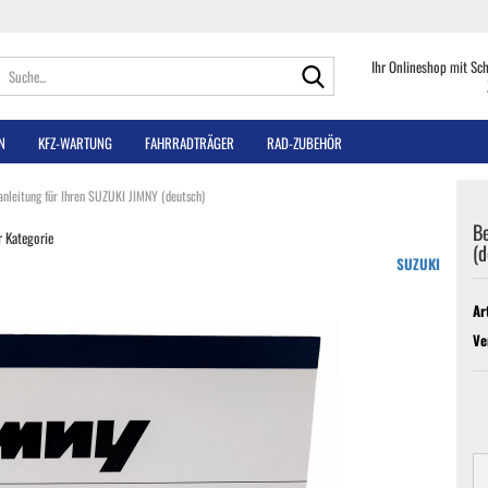
Suche...
Ihr Onlineshop mit Sc
N
KFZ-WARTUNG
FAHRRADTRÄGER
RAD-ZUBEHÖR
anleitung für Ihren SUZUKI JIMNY (deutsch)
B
r Kategorie
(d
SUZUKI
Ar
Ve