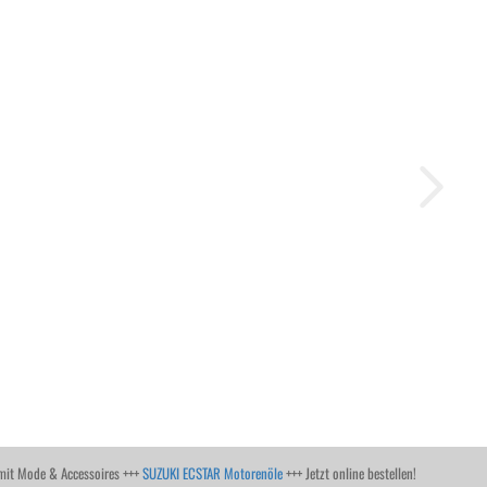
it Mode & Accessoires +++
SUZUKI ECSTAR Motorenöle
+++ Jetzt online bestellen!