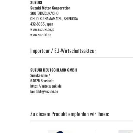
SUZUKI
Suzuki Motor Corporation
300 TAKATSUKACHO
CHUO-KU HAMAMATSU, SHIZUOKA
432-8065 Japan
www.suzuki.co.jp
www.suzuki.de
Importeur / EU-Wirtschaftsakteur
SUZUKI DEUTSCHLAND GMBH
Suzuki-Allee 7
64625 Bensheim
https://auto.suzuki.de
kontakt@suzuki.de
Zu diesem Produkt empfehlen wir Ihnen: