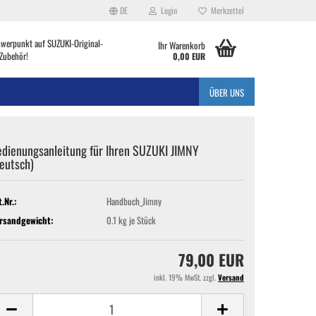
DE
Login
Merkzettel
hwerpunkt auf SUZUKI-Original-
Ihr Warenkorb
Zubehör!
0,00 EUR
ÜBER UNS
edienungsanleitung für Ihren SUZUKI JIMNY
eutsch)
t.Nr.:
Handbuch_Jimny
rsandgewicht:
0.1
kg je Stück
79,00 EUR
inkl. 19% MwSt. zzgl.
Versand