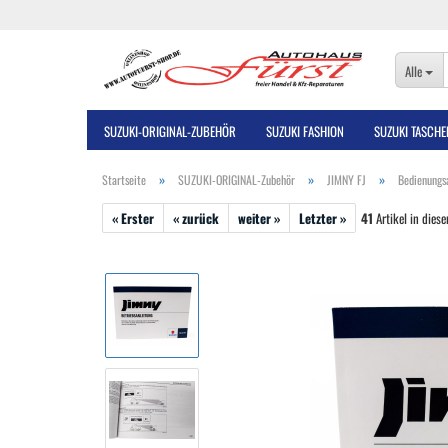
Alle
SUZUKI-ORIGINAL-ZUBEHÖR
SUZUKI FASHION
SUZUKI TASCHE
»
»
»
Startseite
SUZUKI-ORIGINAL-Zubehör
JIMNY FJ
Bedienungs
« Erster
« zurück
weiter »
Letzter »
41
Artikel in diese