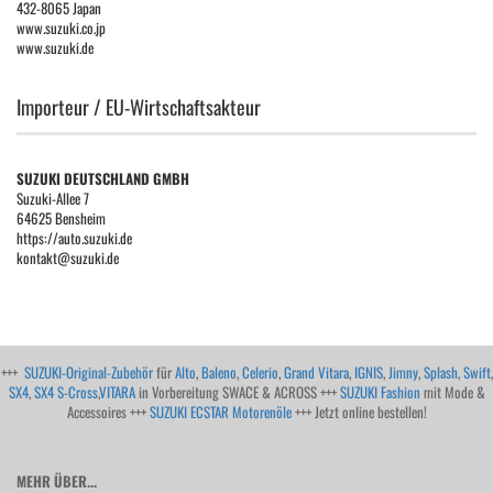
432-8065 Japan
www.suzuki.co.jp
www.suzuki.de
Importeur / EU-Wirtschaftsakteur
SUZUKI DEUTSCHLAND GMBH
Suzuki-Allee 7
64625 Bensheim
https://auto.suzuki.de
kontakt@suzuki.de
+++
SUZUKI-Original-Zubehör
für
Alto
,
Baleno
,
Celerio
,
Grand Vitara
,
IGNIS
,
Jimny
,
Splash
,
Swift
,
SX4
,
SX4 S-Cross
,
VITARA
in Vorbereitung SWACE & ACROSS +++
SUZUKI Fashion
mit Mode &
Accessoires +++
SUZUKI ECSTAR Motorenöle
+++ Jetzt online bestellen!
MEHR ÜBER...