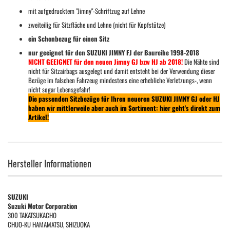
mit aufgedrucktem "Jimny"-Schriftzug auf Lehne
zweiteilig für Sitzfläche und Lehne (nicht für Kopfstütze)
ein Schonbezug für einen Sitz
nur geeignet für den SUZUKI JIMNY FJ der Baureihe 1998-2018
NICHT GEEIGNET für den neuen Jimny GJ bzw HJ ab 2018!
Die Nähte sind
nicht für Sitzairbags ausgelegt und damit entsteht bei der Verwendung dieser
Bezüge im falschen Fahrzeug mindestens eine erhebliche Verletzungs-, wenn
nicht sogar Lebensgefahr!
Die passenden Sitzbezüge für Ihren neueren SUZUKI JIMNY GJ oder HJ
haben wir mittlerweile aber auch im Sortiment: hier geht's direkt zum
Artikel!
Hersteller Informationen
SUZUKI
Suzuki Motor Corporation
300 TAKATSUKACHO
CHUO-KU HAMAMATSU, SHIZUOKA