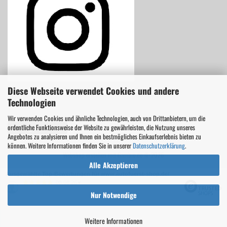
Diese Webseite verwendet Cookies und andere
Technologien
Wir verwenden Cookies und ähnliche Technologien, auch von Drittanbietern, um die
ordentliche Funktionsweise der Website zu gewährleisten, die Nutzung unseres
Vertrag widerrufen
Angebotes zu analysieren und Ihnen ein bestmögliches Einkaufserlebnis bieten zu
können. Weitere Informationen finden Sie in unserer
Datenschutzerklärung
.
Webshop erstellen
mit Gambio.de © 2026
Alle Akzeptieren
Ausgewählte Top-Bewertungen für www.autofuerst-shop.de/
08.08.26
▼
Nur Notwendige
Weitere Informationen