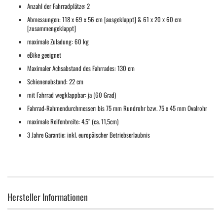
Anzahl der Fahrradplätze: 2
Abmessungen: 118 x 69 x 56 cm [ausgeklappt] & 61 x 20 x 60 cm
[zusammengeklappt]
maximale Zuladung: 60 kg
eBike geeignet
Maximaler Achsabstand des Fahrrades: 130 cm
Schienenabstand: 22 cm
mit Fahrrad wegklappbar: ja (60 Grad)
Fahrrad-Rahmendurchmesser: bis 75 mm Rundrohr bzw. 75 x 45 mm Ovalrohr
maximale Reifenbreite: 4,5″ (ca. 11,5cm)
3 Jahre Garantie; inkl. europäischer Betriebserlaubnis
Hersteller Informationen