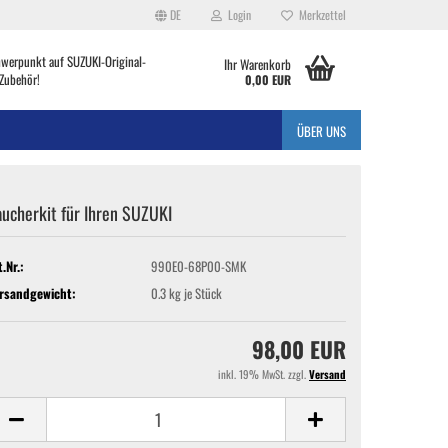
DE
Login
Merkzettel
hwerpunkt auf SUZUKI-Original-
Ihr Warenkorb
Zubehör!
0,00 EUR
ÜBER UNS
ucherkit für Ihren SUZUKI
t.Nr.:
990E0-68P00-SMK
rsandgewicht:
0.3
kg je Stück
98,00 EUR
inkl. 19% MwSt. zzgl.
Versand