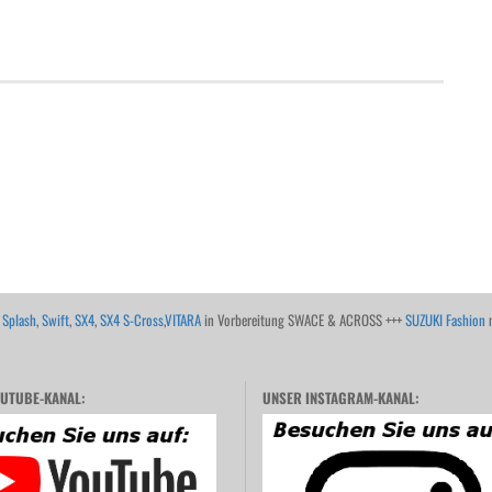
,
Splash
,
Swift
,
SX4
,
SX4 S-Cross
,
VITARA
in Vorbereitung SWACE & ACROSS +++
SUZUKI Fashion
m
UTUBE-KANAL:
UNSER INSTAGRAM-KANAL: