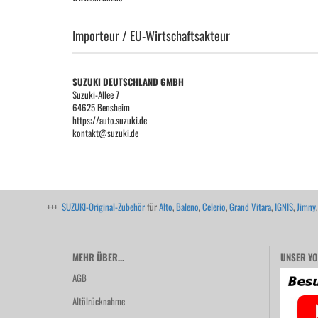
Importeur / EU-Wirtschaftsakteur
SUZUKI DEUTSCHLAND GMBH
Suzuki-Allee 7
64625 Bensheim
https://auto.suzuki.de
kontakt@suzuki.de
+++
SUZUKI-Original-Zubehör
für
Alto
,
Baleno
,
Celerio
,
Grand Vitara
,
IGNIS
,
Jimny
MEHR ÜBER...
UNSER YO
AGB
Altölrücknahme