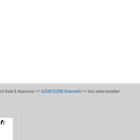
it Mode & Accessoires +++
SUZUKI ECSTAR Motorenöle
+++ Jetzt online bestellen!