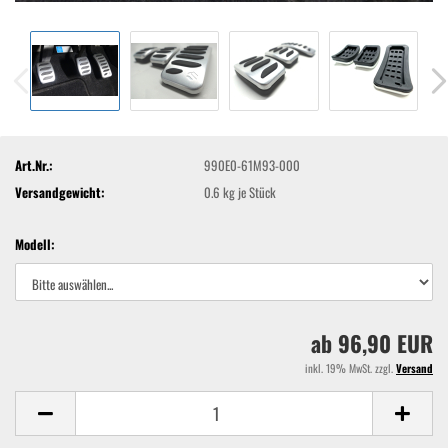
Art.Nr.:
990E0-61M93-000
Versandgewicht:
0.6
kg je Stück
Modell:
ab 96,90 EUR
inkl. 19% MwSt. zzgl.
Versand