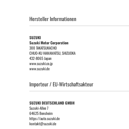
Hersteller Informationen
SUZUKI
Suzuki Motor Corporation
300 TAKATSUKACHO
CHUO-KU HAMAMATSU, SHIZUOKA
432-8065 Japan
www.suzuki.co.jp
www.suzuki.de
Importeur / EU-Wirtschaftsakteur
SUZUKI DEUTSCHLAND GMBH
Suzuki-Allee 7
64625 Bensheim
https://auto.suzuki.de
kontakt@suzuki.de