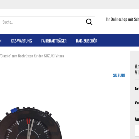
Suche...
Ihr Onlineshop mit Sc
N
KFZ-WARTUNG
FAHRRADTRÄGER
RAD-ZUBEHÖR
"Classic" zum Nachrüsten für den SUZUKI Vitara
An
Vi
SUZUKI
Ar
Ve
Au