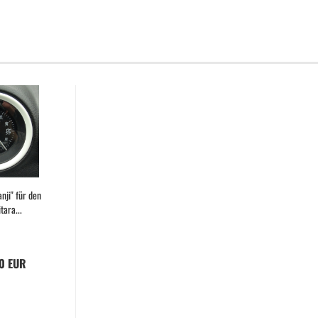
nji" für den
ara...
00 EUR