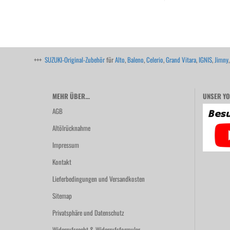
+++
SUZUKI-Original-Zubehör
für
Alto
,
Baleno
,
Celerio
,
Grand Vitara
,
IGNIS
,
Jimny
MEHR ÜBER...
UNSER YO
AGB
Altölrücknahme
Impressum
Kontakt
Lieferbedingungen und Versandkosten
Sitemap
Privatsphäre und Datenschutz
Widerrufsrecht & Widerrufsformular