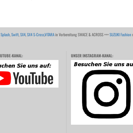
,
Splash
,
Swift
,
SX4
,
SX4 S-Cross
,
VITARA
in Vorbereitung SWACE & ACROSS +++
SUZUKI Fashion
m
UTUBE-KANAL:
UNSER INSTAGRAM-KANAL: