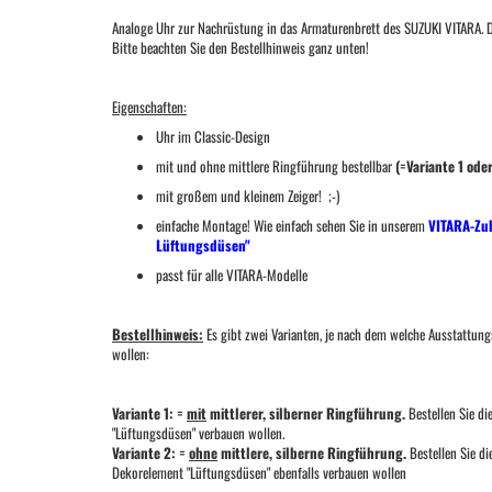
Analoge Uhr zur Nachrüstung in das Armaturenbrett des SUZUKI VITARA. D
Bitte beachten Sie den Bestellhinweis ganz unten!
Eigenschaften:
Uhr im Classic-Design
mit und ohne mittlere Ringführung bestellbar
(=Variante 1 oder
mit großem und kleinem Zeiger! ;-)
einfache Montage! Wie einfach sehen Sie in unserem
VITARA-Zub
Lüftungsdüsen"
passt für alle VITARA-Modelle
Bestellhinweis:
Es gibt zwei Varianten, je nach dem welche Ausstattun
wollen:
Variante 1: =
mit
mittlerer, silberner Ringführung.
Bestellen Sie d
"Lüftungsdüsen" verbauen wollen.
Variante 2: =
ohne
mittlere, silberne Ringführung.
Bestellen Sie di
Dekorelement "Lüftungsdüsen" ebenfalls verbauen wollen