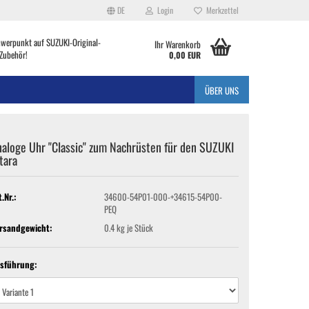
DE
Login
Merkzettel
hwerpunkt auf SUZUKI-Original-
Ihr Warenkorb
Zubehör!
0,00 EUR
ÜBER UNS
aloge Uhr "Classic" zum Nachrüsten für den SUZUKI
tara
t.Nr.:
34600-54P01-000-+34615-54P00-
PEQ
rsandgewicht:
0.4
kg je Stück
sführung: