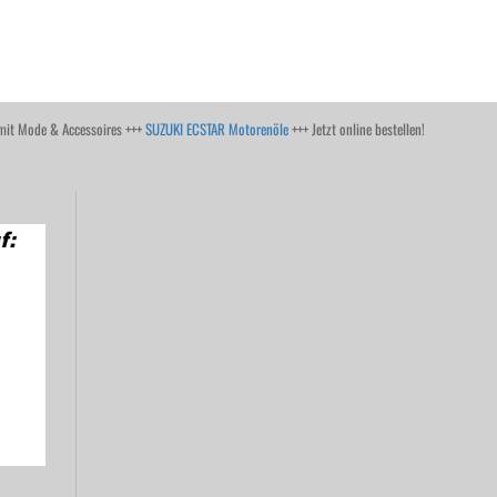
it Mode & Accessoires +++
SUZUKI ECSTAR Motorenöle
+++ Jetzt online bestellen!