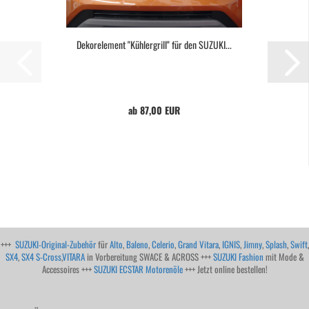
Dekorelement "Kühlergrill" für den SUZUKI...
ab 87,00 EUR
+++
SUZUKI-Original-Zubehör
für
Alto
,
Baleno
,
Celerio
,
Grand Vitara
,
IGNIS
,
Jimny
,
Splash
,
Swift
,
SX4
,
SX4 S-Cross
,
VITARA
in Vorbereitung SWACE & ACROSS +++
SUZUKI Fashion
mit Mode &
Accessoires +++
SUZUKI ECSTAR Motorenöle
+++ Jetzt online bestellen!