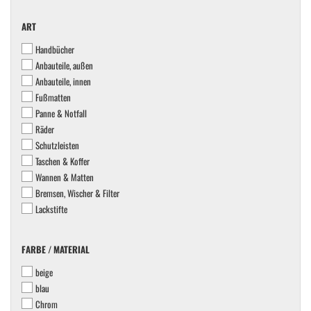
ART
ART
Handbücher
Anbauteile, außen
Anbauteile, innen
Fußmatten
Panne & Notfall
Räder
Schutzleisten
Taschen & Koffer
Wannen & Matten
Bremsen, Wischer & Filter
Lackstifte
FARBE
FARBE / MATERIAL
/
beige
MATERIAL
blau
Chrom