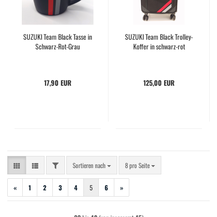
SUZUKI Team Black Tasse in
SUZUKI Team Black Trolley-
Schwarz-Rot-Grau
Koffer in schwarz-rot
17,90 EUR
125,00 EUR
FILTER
Sortieren nach
pro Seite
Sortieren nach
8 pro Seite
«
1
2
3
4
5
6
»