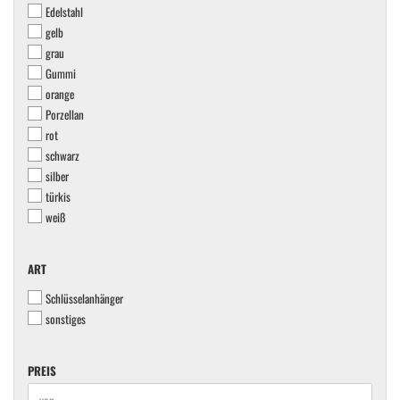
Edelstahl
gelb
grau
Gummi
orange
Porzellan
rot
schwarz
silber
türkis
weiß
ART
ART
Schlüsselanhänger
sonstiges
PREIS
PREIS
Preis bis