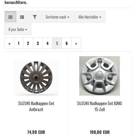
herausfiltern.
FILTER
Sortieren nach
Sortieren nach
Alle Hersteller
pro Seite
8 pro Seite
«
1
2
3
4
5
6
»
SUZUKI Radkappen-Set
SUZUKI Radkappen-Set IGNIS
Anthrazit
15-Zoll
74,90 EUR
198,00 EUR