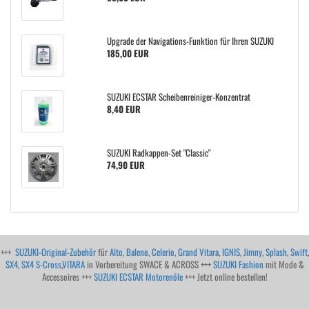
Upgrade der Navigations-Funktion für Ihren SUZUKI
185,00 EUR
SUZUKI ECSTAR Scheibenreiniger-Konzentrat
8,40 EUR
SUZUKI Radkappen-Set "Classic"
74,90 EUR
+++
SUZUKI-Original-Zubehör
für
Alto
,
Baleno
,
Celerio
,
Grand Vitara
,
IGNIS
,
Jimny
,
Splash
,
Swift
,
SX4
,
SX4 S-Cross
,
VITARA
in Vorbereitung SWACE & ACROSS +++
SUZUKI Fashion
mit Mode &
Accessoires +++
SUZUKI ECSTAR Motorenöle
+++ Jetzt online bestellen!