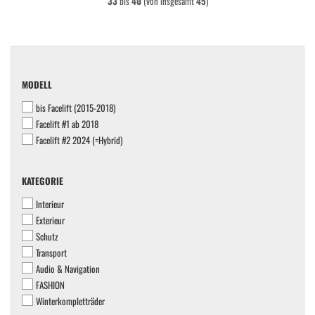
33
bis
40
(von insgesamt
45
)
MODELL
MODELL
bis Facelift (2015-2018)
Facelift #1 ab 2018
Facelift #2 2024 (=Hybrid)
KATEGORIE
KATEGORIE
Interieur
Exterieur
Schutz
Transport
Audio & Navigation
FASHION
Winterkompletträder