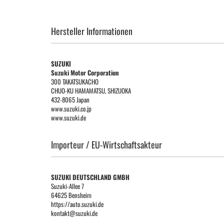
Hersteller Informationen
SUZUKI
Suzuki Motor Corporation
300 TAKATSUKACHO
CHUO-KU HAMAMATSU, SHIZUOKA
432-8065 Japan
www.suzuki.co.jp
www.suzuki.de
Importeur / EU-Wirtschaftsakteur
SUZUKI DEUTSCHLAND GMBH
Suzuki-Allee 7
64625 Bensheim
https://auto.suzuki.de
kontakt@suzuki.de