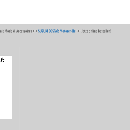
it Mode & Accessoires +++
SUZUKI ECSTAR Motorenöle
+++ Jetzt online bestellen!