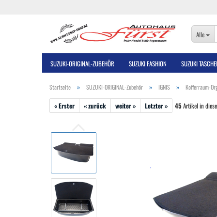
Alle
SUZUKI-ORIGINAL-ZUBEHÖR
SUZUKI FASHION
SUZUKI TASCHE
»
»
»
Startseite
SUZUKI-ORIGINAL-Zubehör
IGNIS
Kofferraum-Org
« Erster
« zurück
weiter »
Letzter »
45
Artikel in dies