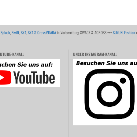
,
Splash
,
Swift
,
SX4
,
SX4 S-Cross
,
VITARA
in Vorbereitung SWACE & ACROSS +++
SUZUKI Fashion
m
UTUBE-KANAL:
UNSER INSTAGRAM-KANAL: