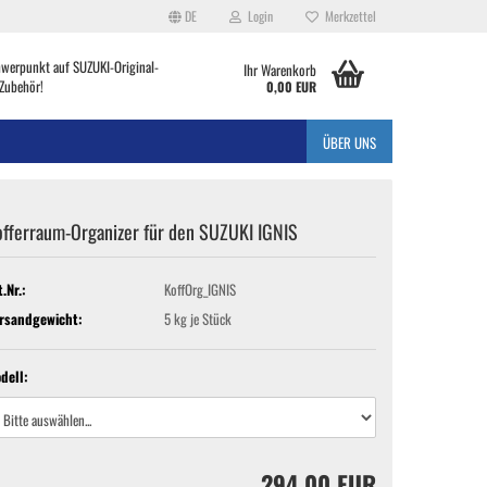
DE
Login
Merkzettel
hwerpunkt auf SUZUKI-Original-
Ihr Warenkorb
Zubehör!
0,00 EUR
ÜBER UNS
offerraum-Organizer für den SUZUKI IGNIS
t.Nr.:
KoffOrg_IGNIS
rsandgewicht:
5
kg je Stück
dell:
294,00 EUR