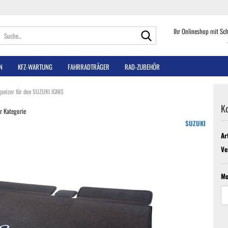
Suche...
Ihr Onlineshop mit Sc
N
KFZ-WARTUNG
FAHRRADTRÄGER
RAD-ZUBEHÖR
anizer für den SUZUKI IGNIS
K
er Kategorie
SUZUKI
Ar
Ve
Mo