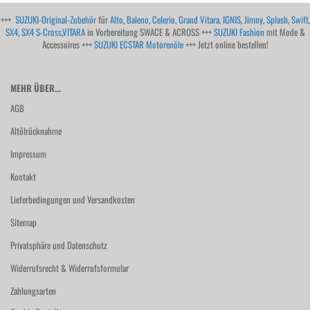
+++
SUZUKI-Original-Zubehör
für
Alto
,
Baleno
,
Celerio
,
Grand Vitara
,
IGNIS
,
Jimny
,
Splash
,
Swift
,
SX4
,
SX4 S-Cross
,
VITARA
in Vorbereitung SWACE & ACROSS +++
SUZUKI Fashion
mit Mode &
Accessoires +++
SUZUKI ECSTAR Motorenöle
+++ Jetzt online bestellen!
MEHR ÜBER...
AGB
Altölrücknahme
Impressum
Kontakt
Lieferbedingungen und Versandkosten
Sitemap
Privatsphäre und Datenschutz
Widerrufsrecht & Widerrufsformular
Zahlungsarten