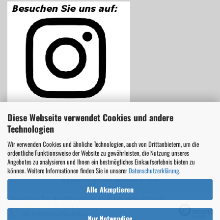
Diese Webseite verwendet Cookies und andere
Technologien
Wir verwenden Cookies und ähnliche Technologien, auch von Drittanbietern, um die
ordentliche Funktionsweise der Website zu gewährleisten, die Nutzung unseres
Vertrag widerrufen
Angebotes zu analysieren und Ihnen ein bestmögliches Einkaufserlebnis bieten zu
können. Weitere Informationen finden Sie in unserer
Datenschutzerklärung
.
Webshop erstellen
mit Gambio.de © 2026
Alle Akzeptieren
Ausgewählte Top-Bewertungen für www.autofuerst-shop.de/
07.08.26
▼
Die problemlose Abwicklung
Nur Notwendige