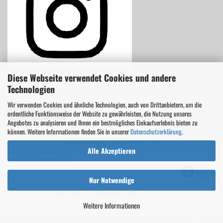
Diese Webseite verwendet Cookies und andere
Technologien
Wir verwenden Cookies und ähnliche Technologien, auch von Drittanbietern, um die
ordentliche Funktionsweise der Website zu gewährleisten, die Nutzung unseres
Vertrag widerrufen
Angebotes zu analysieren und Ihnen ein bestmögliches Einkaufserlebnis bieten zu
können. Weitere Informationen finden Sie in unserer
Datenschutzerklärung
.
Webshop erstellen
mit Gambio.de © 2026
Alle Akzeptieren
Selected top reviews for
Nur Notwendige
There are no reviews yet.
Weitere Informationen