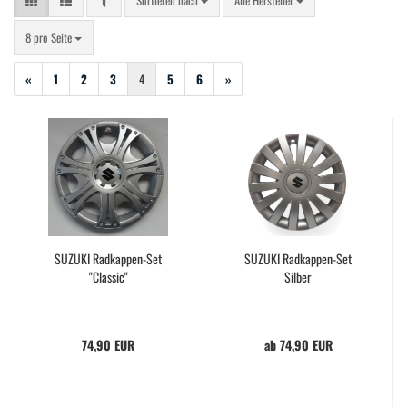
Sortieren nach
Alle Hersteller
pro Seite
8 pro Seite
«
1
2
3
4
5
6
»
SUZUKI Radkappen-Set
SUZUKI Radkappen-Set
"Classic"
Silber
74,90 EUR
ab 74,90 EUR