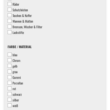
Räder
Schutzleisten
Taschen & Koffer
Wannen & Matten
Bremsen, Wischer & Filter
Lackstifte
FARBE
FARBE / MATERIAL
/
blau
MATERIAL
Chrom
gelb
grau
Gummi
Porzellan
rot
schwarz
silber
weiß