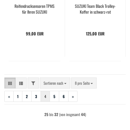
Reifendrucksensoren TPMS
SUZUKI Team Black Trolley-
für Ihren SUZUKI
Koffer in schwarz-rot
99,00 EUR
125,00 EUR
FILTER
Sortieren nach
pro Seite
Sortieren nach
8 pro Seite
«
1
2
3
4
5
6
»
25
bis
32
(von insgesamt
44
)