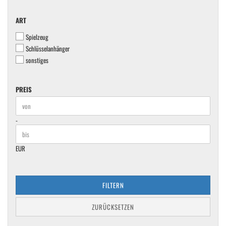
ART
ART
Spielzeug
Schlüsselanhänger
sonstiges
PREIS
PREIS
Preis bis
-
EUR
FILTERN
ZURÜCKSETZEN