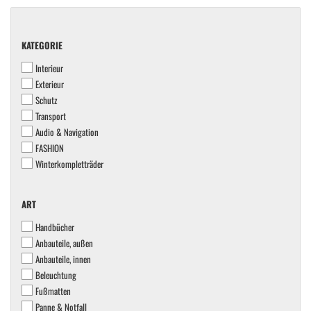
KATEGORIE
KATEGORIE
Interieur
Exterieur
Schutz
Transport
Audio & Navigation
FASHION
Winterkompletträder
ART
ART
Handbücher
Anbauteile, außen
Anbauteile, innen
Beleuchtung
Fußmatten
Panne & Notfall