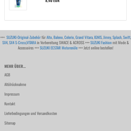
8,40 EUR
+++
SUZUKI-Original-Zubehör
für
Alto
,
Baleno
,
Celerio
,
Grand Vitara
,
IGNIS
,
Jimny
,
Splash
,
Swift
,
SX4
,
SX4 S-Cross
,
VITARA
in Vorbereitung SWACE & ACROSS +++
SUZUKI Fashion
mit Mode &
Accessoires +++
SUZUKI ECSTAR Motorenöle
+++ Jetzt online bestellen!
MEHR ÜBER...
AGB
Altölrücknahme
Impressum
Kontakt
Lieferbedingungen und Versandkosten
Sitemap