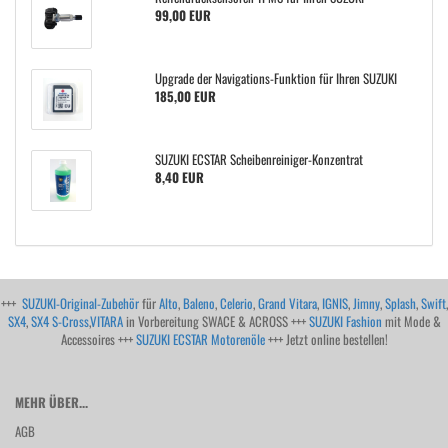
99,00 EUR
Upgrade der Navigations-Funktion für Ihren SUZUKI
185,00 EUR
SUZUKI ECSTAR Scheibenreiniger-Konzentrat
8,40 EUR
+++
SUZUKI-Original-Zubehör
für
Alto
,
Baleno
,
Celerio
,
Grand Vitara
,
IGNIS
,
Jimny
,
Splash
,
Swift
,
SX4
,
SX4 S-Cross
,
VITARA
in Vorbereitung SWACE & ACROSS +++
SUZUKI Fashion
mit Mode &
Accessoires +++
SUZUKI ECSTAR Motorenöle
+++ Jetzt online bestellen!
MEHR ÜBER...
AGB