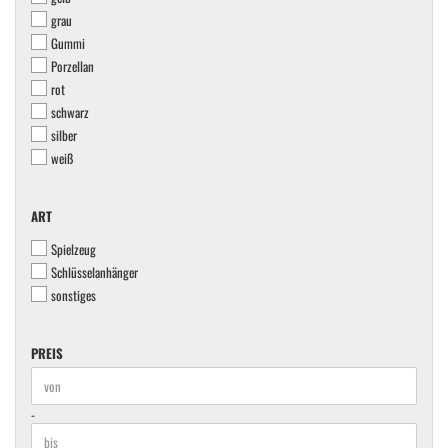
grau
Gummi
Porzellan
rot
schwarz
silber
weiß
ART
ART
Spielzeug
Schlüsselanhänger
sonstiges
PREIS
PREIS
Preis bis
-