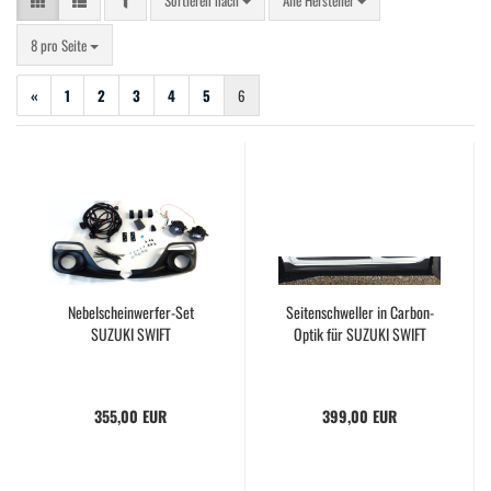
Sortieren nach
Alle Hersteller
pro Seite
8 pro Seite
«
1
2
3
4
5
6
Nebelscheinwerfer-Set
Seitenschweller in Carbon-
SUZUKI SWIFT
Optik für SUZUKI SWIFT
355,00 EUR
399,00 EUR