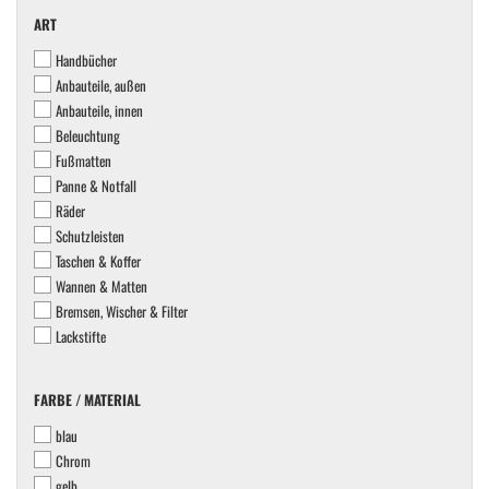
ART
ART
Handbücher
Anbauteile, außen
Anbauteile, innen
Beleuchtung
Fußmatten
Panne & Notfall
Räder
Schutzleisten
Taschen & Koffer
Wannen & Matten
Bremsen, Wischer & Filter
Lackstifte
FARBE
FARBE / MATERIAL
/
blau
MATERIAL
Chrom
gelb