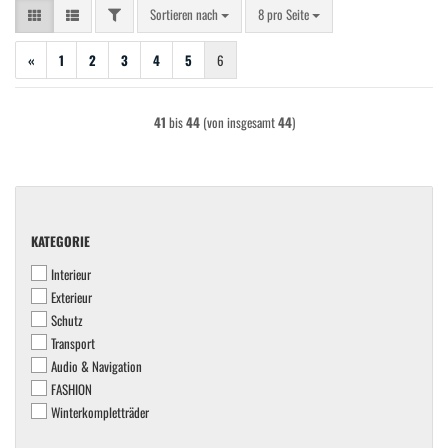
FILTER
Sortieren nach
pro Seite
Sortieren nach
8 pro Seite
«
1
2
3
4
5
6
41
bis
44
(von insgesamt
44
)
KATEGORIE
KATEGORIE
Interieur
Exterieur
Schutz
Transport
Audio & Navigation
FASHION
Winterkompletträder