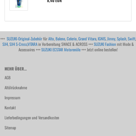
8,40 EUR
+++
SUZUKI-Original-Zubehör
für
Alto
,
Baleno
,
Celerio
,
Grand Vitara
,
IGNIS
,
Jimny
,
Splash
,
Swift
,
SX4
,
SX4 S-Cross
,
VITARA
in Vorbereitung SWACE & ACROSS +++
SUZUKI Fashion
mit Mode &
Accessoires +++
SUZUKI ECSTAR Motorenöle
+++ Jetzt online bestellen!
MEHR ÜBER...
AGB
Altölrücknahme
Impressum
Kontakt
Lieferbedingungen und Versandkosten
Sitemap