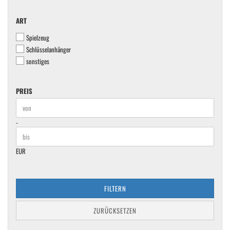
ART
ART
Spielzeug
Schlüsselanhänger
sonstiges
PREIS
PREIS
Preis bis
-
EUR
FILTERN
ZURÜCKSETZEN