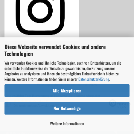
Diese Webseite verwendet Cookies und andere
Technologien
Wir verwenden Cookies und ähnliche Technologien, auch von Drittanbietern, um die
ordentliche Funktionsweise der Website zu gewährleisten, die Nutzung unseres
Vertrag widerrufen
Angebotes zu analysieren und Ihnen ein bestmögliches Einkaufserlebnis bieten zu
können. Weitere Informationen finden Sie in unserer
Datenschutzerklärung
.
Webshop erstellen
mit Gambio.de © 2026
Alle Akzeptieren
Ausgewählte Top-Bewertungen für www.autofuerst-shop.de/
07.08.26
▼
Die problemlose Abwicklung
Nur Notwendige
Weitere Informationen
3180 Bewertungen