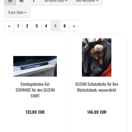
Sortieren nach
Alle Hersteller
pro Seite
8 pro Seite
«
1
2
3
4
5
6
»
Einstiegsleisten-Set
SUZUKI Schutzdecke für Ihre
SCHWARZ für den SUZUKI
Rücksitzbank, wasserdicht
SWIFT
133,00 EUR
146,00 EUR