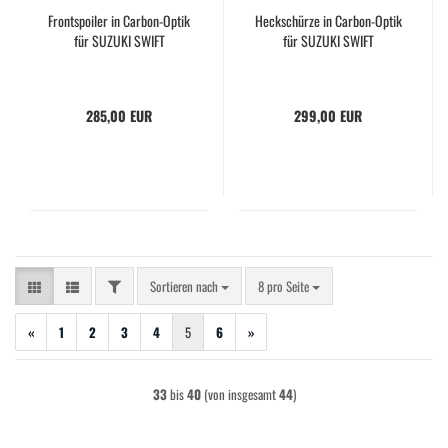
Frontspoiler in Carbon-Optik
Heckschürze in Carbon-Optik
für SUZUKI SWIFT
für SUZUKI SWIFT
285,00 EUR
299,00 EUR
FILTER
Sortieren nach
pro Seite
Sortieren nach
8 pro Seite
«
1
2
3
4
5
6
»
33
bis
40
(von insgesamt
44
)