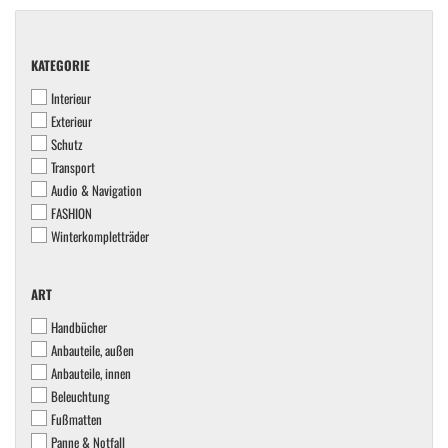
KATEGORIE
KATEGORIE
Interieur
Exterieur
Schutz
Transport
Audio & Navigation
FASHION
Winterkompletträder
ART
ART
Handbücher
Anbauteile, außen
Anbauteile, innen
Beleuchtung
Fußmatten
Panne & Notfall