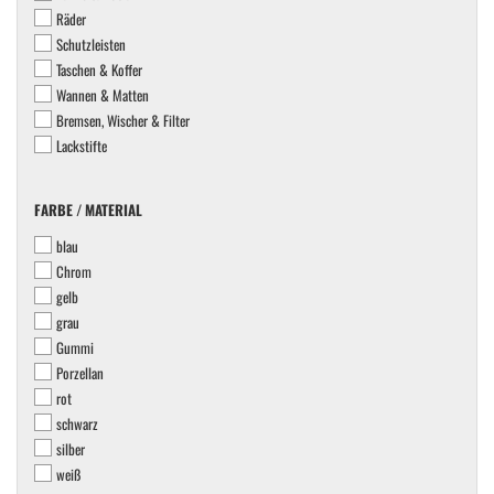
Räder
Schutzleisten
Taschen & Koffer
Wannen & Matten
Bremsen, Wischer & Filter
Lackstifte
FARBE
FARBE / MATERIAL
/
blau
MATERIAL
Chrom
gelb
grau
Gummi
Porzellan
rot
schwarz
silber
weiß