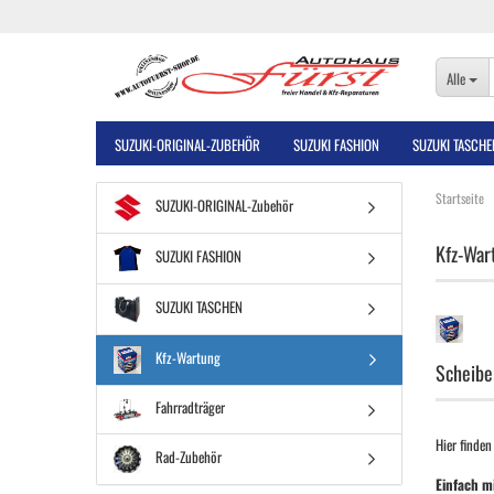
Alle
SUZUKI-ORIGINAL-ZUBEHÖR
SUZUKI FASHION
SUZUKI TASCHE
Startseite
SUZUKI-ORIGINAL-Zubehör
Kfz-War
SUZUKI FASHION
SUZUKI TASCHEN
Kfz-Wartung
Scheiben
Fahrradträger
Hier finden
Rad-Zubehör
Einfach m