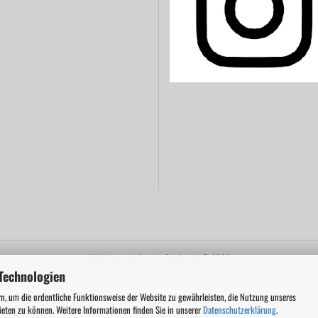
Webshop erstellen
mit Gambio.de © 2026
Technologien
n, um die ordentliche Funktionsweise der Website zu gewährleisten, die Nutzung unseres
28.07.26
27.07.26
27.07.26
▼
▼
▼
ieten zu können. Weitere Informationen finden Sie in unserer
Datenschutzerklärung
.