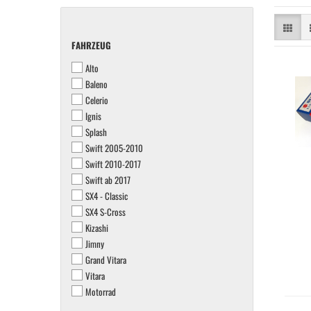
FAHRZEUG
FAHRZEUG
Alto
Baleno
Celerio
Ignis
Splash
Swift 2005-2010
Swift 2010-2017
Swift ab 2017
SX4 - Classic
SX4 S-Cross
Kizashi
Jimny
Grand Vitara
Vitara
Motorrad