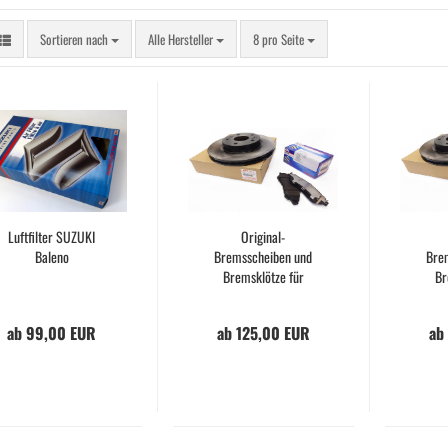
Sortieren nach
pro Seite
Sortieren nach
Alle Hersteller
8 pro Seite
Luftfilter SUZUKI
Original-
Baleno
Bremsscheiben und
Bre
Bremsklötze für
Br
SUZUKI SX4 S-Cross
S
ab 99,00 EUR
ab 125,00 EUR
ab