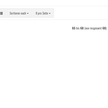
Sortieren nach
pro Seite
Sortieren nach
8 pro Seite
65
bis
68
(von insgesamt
68
)