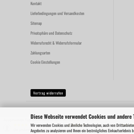
Kontakt
Lieferbedingungen und Versandkosten
Sitemap
Privatsphäre und Datenschutz
Widerrufsrecht & Widerrufsformular
Zahlungsarten
Cookie Einstellungen
Vertrag widerrufen
Diese Webseite verwendet Cookies und andere 
Ausgewählte Top-Bewertungen für www.autofuerst-shop.de/
Wir verwenden Cookies und ähnliche Technologien, auch von Drittanbieter
07.08.26
06.08.26
▼
▼
Angebotes zu analysieren und Ihnen ein bestmögliches Einkaufserlebnis b
Die problemlose Abwicklung
Richtige
Bedienungsanleitungen und