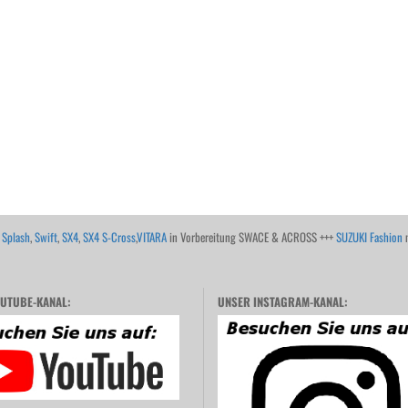
,
Splash
,
Swift
,
SX4
,
SX4 S-Cross
,
VITARA
in Vorbereitung SWACE & ACROSS +++
SUZUKI Fashion
m
UTUBE-KANAL:
UNSER INSTAGRAM-KANAL: