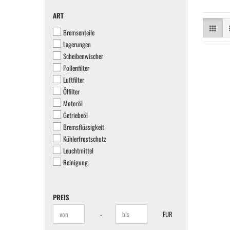
ART
ART
Bremsenteile
Lagerungen
Scheibenwischer
Pollenfilter
Luftfilter
Ölfilter
Motoröl
Getriebeöl
Bremsflüssigkeit
Kühlerfrostschutz
Leuchtmittel
Reinigung
PREIS
PREIS
Preis bis
-
EUR