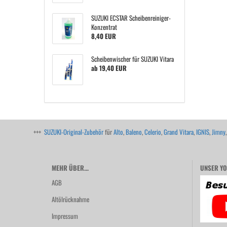
SUZUKI ECSTAR Scheibenreiniger-
Konzentrat
8,40 EUR
Scheibenwischer für SUZUKI Vitara
ab 19,40 EUR
+++
SUZUKI-Original-Zubehör
für
Alto
,
Baleno
,
Celerio
,
Grand Vitara
,
IGNIS
,
Jimny
MEHR ÜBER...
UNSER YO
AGB
Altölrücknahme
Impressum