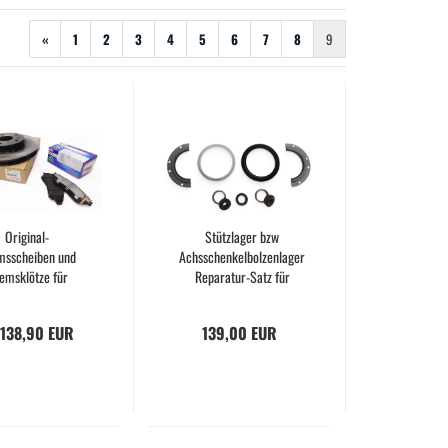
«
1
2
3
4
5
6
7
8
9
Original-
Stützlager bzw
msscheiben und
Achsschenkelbolzenlager
emsklötze für
Reparatur-Satz für
UZUKI VITARA
SUZUKI Jimny FJ
 138,90 EUR
139,00 EUR