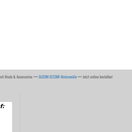
it Mode & Accessoires +++
SUZUKI ECSTAR Motorenöle
+++ Jetzt online bestellen!