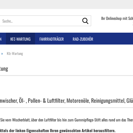
Suche...
Ihr Onlineshop mit Sc
N
KFZ-WARTUNG
FAHRRADTRÄGER
RAD-ZUBEHÖR
»
Kfz-Wartung
tung
wischer, Öl- , Pollen- & Luftfilter, Motorenöle, Reinigungsmittel, Glüh
 Sie vom Wischerblatt, über den Luftfilter bis hin zum Gummipflege-Stift alles rund um das Th
ittels der linken Eigenschaften Ihren gewünschten Artikel herausfiltern.