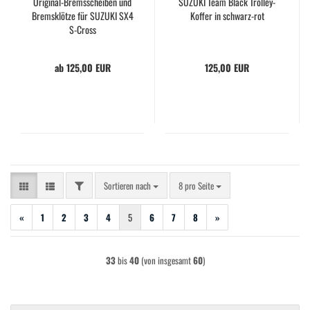
Original-Bremsscheiben und
SUZUKI Team Black Trolley-
Bremsklötze für SUZUKI SX4
Koffer in schwarz-rot
S-Cross
ab 125,00 EUR
125,00 EUR
FILTER
Sortieren nach
pro Seite
Sortieren nach
8 pro Seite
«
1
2
3
4
5
6
7
8
»
33
bis
40
(von insgesamt
60
)