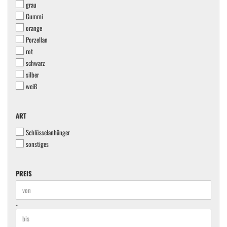
grau
Gummi
orange
Porzellan
rot
schwarz
silber
weiß
ART
ART
Schlüsselanhänger
sonstiges
PREIS
PREIS
Preis bis
-