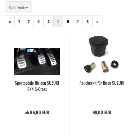
pro Seite
8 pro Seite
«
1
2
3
4
5
6
7
8
»
Sportpedale für den SUZUKI
Raucherkit für Ihren SUZUKI
SX4 S-Cross
ab 96,90 EUR
98,00 EUR