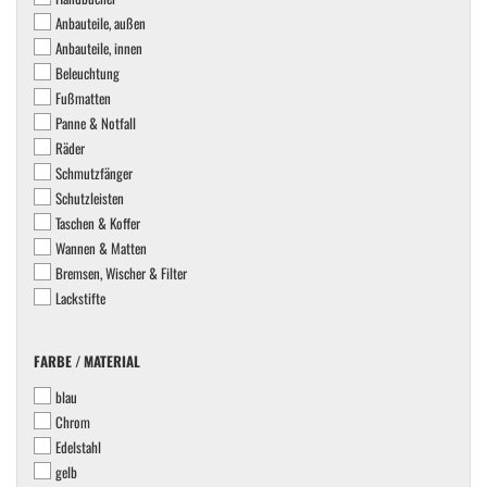
Anbauteile, außen
Anbauteile, innen
Beleuchtung
Fußmatten
Panne & Notfall
Räder
Schmutzfänger
Schutzleisten
Taschen & Koffer
Wannen & Matten
Bremsen, Wischer & Filter
Lackstifte
FARBE
FARBE / MATERIAL
/
blau
MATERIAL
Chrom
Edelstahl
gelb