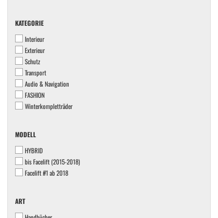
KATEGORIE
KATEGORIE
Interieur
Exterieur
Schutz
Transport
Audio & Navigation
FASHION
Winterkompletträder
MODELL
MODELL
HYBRID
bis Facelift (2015-2018)
Facelift #1 ab 2018
ART
ART
Handbücher